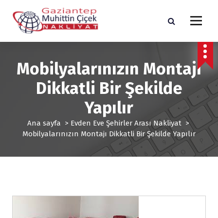
İ
ç
e
r
Gaziantep Şehir İçi ve Şehirler arası Nakliyat
i
ğ
 Mobilyalarınızın Montajı 
e 
g
Dikkatli Bir Şekilde 
e
ç
Yapılır 
Ana sayfa
 > 
Evden Eve Şehirler Arası Nakliyat
 > 
Mobilyalarınızın Montajı Dikkatli Bir Şekilde Yapılır