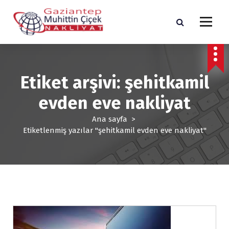
İ
ç
e
r
Gaziantep Şehir İçi ve Şehirler arası Nakliyat
i
ğ
e 
 Etiket arşivi: şehitkamil 
g
e
evden eve nakliyat 
ç
Ana sayfa
 > 
Etiketlenmiş yazılar "şehitkamil evden eve nakliyat"